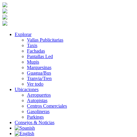
Explorar
Vallas Publicitarias
Taxis
Fachadas
Pantallas Led
Mupis
Marquesinas
Guagua/Bus
Tranvia/Tren
Ver todo
Ubicaciones
Aeropuertos
Autopistas
Centros Comerciales
Gasolineras
Parkings
Consejos & Noticias