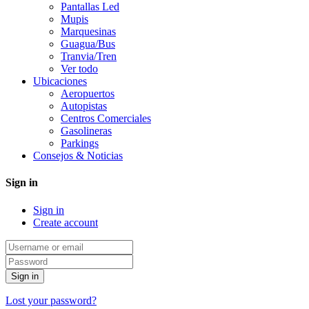
Pantallas Led
Mupis
Marquesinas
Guagua/Bus
Tranvia/Tren
Ver todo
Ubicaciones
Aeropuertos
Autopistas
Centros Comerciales
Gasolineras
Parkings
Consejos & Noticias
Sign in
Sign in
Create account
Sign in
Lost your password?