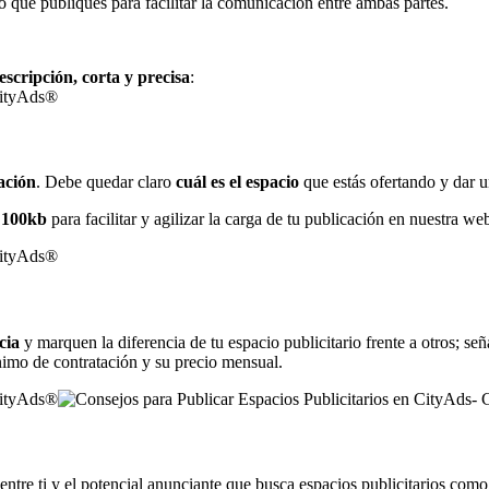
 que publiques para facilitar la comunicación entre ambas partes.
scripción, corta y precisa
:
ación
. Debe quedar claro
cuál es el espacio
que estás ofertando y dar 
 100kb
para facilitar y agilizar la carga de tu publicación en nuestra we
cia
y marquen la diferencia de tu espacio publicitario frente a otros; señ
nimo de contratación y su precio mensual.
ntre ti y el potencial anunciante que busca espacios publicitarios como 