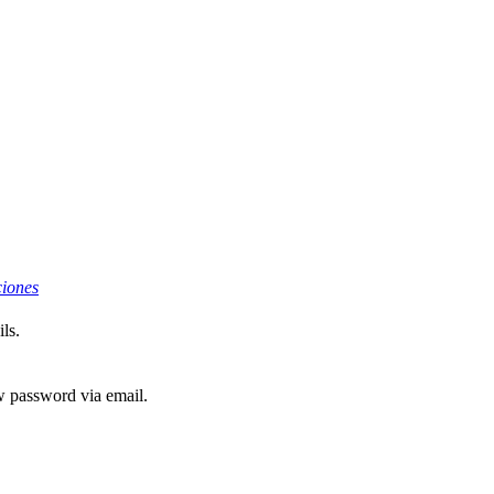
ciones
ls.
ew password via email.