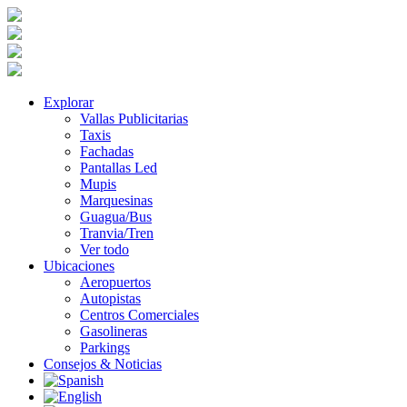
Explorar
Vallas Publicitarias
Taxis
Fachadas
Pantallas Led
Mupis
Marquesinas
Guagua/Bus
Tranvia/Tren
Ver todo
Ubicaciones
Aeropuertos
Autopistas
Centros Comerciales
Gasolineras
Parkings
Consejos & Noticias