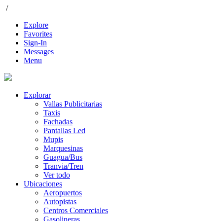
/
Explore
Favorites
Sign-In
Messages
Menu
Explorar
Vallas Publicitarias
Taxis
Fachadas
Pantallas Led
Mupis
Marquesinas
Guagua/Bus
Tranvia/Tren
Ver todo
Ubicaciones
Aeropuertos
Autopistas
Centros Comerciales
Gasolineras