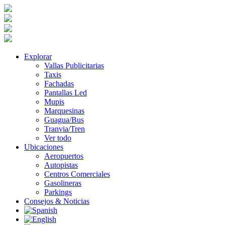
Explorar
Vallas Publicitarias
Taxis
Fachadas
Pantallas Led
Mupis
Marquesinas
Guagua/Bus
Tranvia/Tren
Ver todo
Ubicaciones
Aeropuertos
Autopistas
Centros Comerciales
Gasolineras
Parkings
Consejos & Noticias