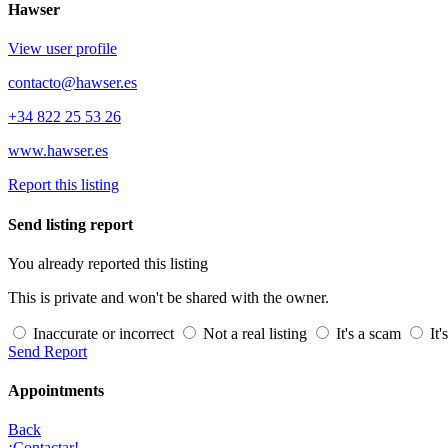
Hawser
View user profile
contacto@hawser.es
+34 822 25 53 26
www.hawser.es
Report this listing
Send listing report
You already reported this listing
This is private and won't be shared with the owner.
Inaccurate or incorrect
Not a real listing
It's a scam
It'
Send Report
Appointments
Back
¡Contactar!